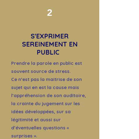
2
S'EXPRIMER
SEREINEMENT EN
PUBLIC
Prendre la parole en public est
souvent source de stress.
Ce n’est pas la maitrise de son
sujet qui en est la cause mais
l’appréhension de son auditoire,
la crainte du jugement sur les
idées développées, sur sa
légitimité et aussi sur
d’éventuelles questions «
surprises ».