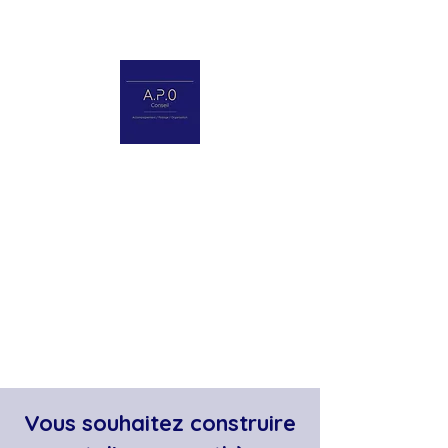
07 82 66 52 86
a.canac@pourlentreprise.fr
Qui suis-je ?
Vous souhaitez construire