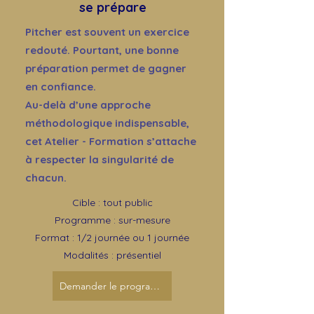
se prépare
Pitcher est souvent un exercice
redouté. Pourtant, une bonne
préparation permet de gagner
en confiance.
Au-delà d’une approche
méthodologique indispensable,
cet Atelier - Formation s’attache
à respecter la singularité de
chacun.
Cible : tout public
Programme : sur-mesure
Format : 1/2 journée ou 1 journée
Modalités : présentiel
Demander le programme de l'atelier