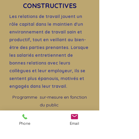
CONSTRUCTIVES
Les relations de travail jouent un
rôle capital dans le maintien d'un
environnement de travail sain et
productif, tout en veillant au bien-
être des parties prenantes. Lorsque
les salariés entretiennent de
bonnes relations avec leurs
collègues et leur employeur, ils se
sentent plus épanouis, motivés et
engagés dans leur travail.
Programme sur-mesure en fonction
du public
Format : 1 journée
Modalités : présentiel
Phone
Email
Demander le programme de l'atelier