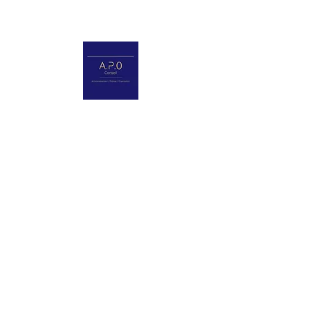
07 82 66 52 86
a.canac@pourlentreprise.fr
Qui suis-je ?