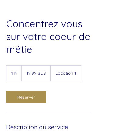
Concentrez vous
sur votre coeur de
métie
19,99
dollars
1 h
1
19,99 $US
Location 1
des
États-
Unis
Réserver
Description du service