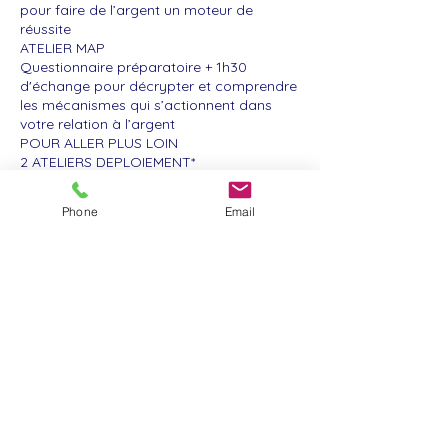
pour faire de l’argent un moteur de
réussite
ATELIER MAP
Questionnaire préparatoire + 1h30
d'échange pour décrypter et comprendre
les mécanismes qui s’actionnent dans
votre relation à l’argent
POUR ALLER PLUS LOIN
2 ATELIERS DEPLOIEMENT*
1- Pour mettre en place des solutions
pratiques et personnalisées pour
Phone
Email
expérimenter quotidiennement sa
nouvelle approche et attendre son
objectif
2- pour ajuster et valider l’atteinte de
l'objectif
* AtelierS DEPLOIEMENT : Ces ateliers ne
sont accessibles qu’à la condition d’avoir
préalablement suivi l’atelier MAP