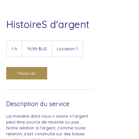
HistoireS d'argent
19,99
dollars
1 h
1
19,99 $US
Location 1
des
États-
Unis
Réserver
Description du service
La manière dont nous « vivons » l’argent
peut être source de réussite ou pas...
Notre relation à l’argent, comme toute
relation, s’est construite sur des bases