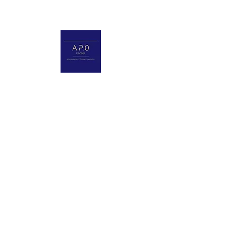
07 82 66 52 86
a.canac@pourlentreprise.fr
Qui suis-je ?